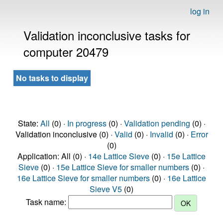
log in
Validation inconclusive tasks for
computer 20479
No tasks to display
State:
All
(0) ·
In progress
(0) ·
Validation pending
(0) ·
Validation inconclusive (0) ·
Valid
(0) ·
Invalid
(0) ·
Error
(0)
Application: All (0) ·
14e Lattice Sieve
(0) ·
15e Lattice
Sieve
(0) ·
15e Lattice Sieve for smaller numbers
(0) ·
16e Lattice Sieve for smaller numbers
(0) ·
16e Lattice
Sieve V5
(0)
Task name: