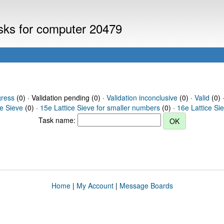
asks for computer 20479
gress
(0) · Validation pending (0) ·
Validation inconclusive
(0) ·
Valid
(0) 
ce Sieve
(0) ·
15e Lattice Sieve for smaller numbers
(0) ·
16e Lattice Si
Task name:
Home
|
My Account
|
Message Boards