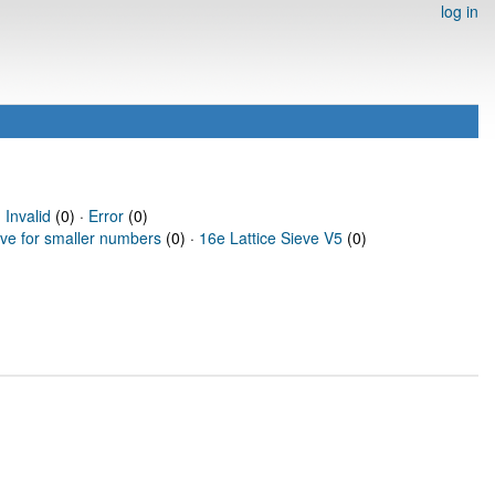
log in
·
Invalid
(0) ·
Error
(0)
eve for smaller numbers
(0) ·
16e Lattice Sieve V5
(0)