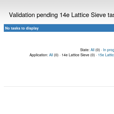
Validation pending 14e Lattice Sieve t
No tasks to display
State:
All
(0) ·
In pro
Application:
All
(0) · 14e Lattice Sieve (0) ·
15e Latti