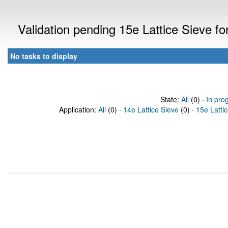
Validation pending 15e Lattice Sieve f
No tasks to display
State:
All
(0) ·
In pro
Application:
All
(0) ·
14e Lattice Sieve
(0) ·
15e Latti