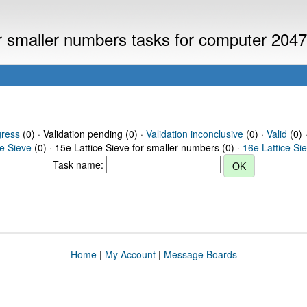
or smaller numbers tasks for computer 204
gress
(0) · Validation pending (0) ·
Validation inconclusive
(0) ·
Valid
(0) 
ce Sieve
(0) · 15e Lattice Sieve for smaller numbers (0) ·
16e Lattice Si
Task name:
Home
|
My Account
|
Message Boards