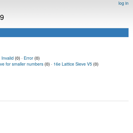
log in
79
·
Invalid
(0) ·
Error
(0)
eve for smaller numbers
(0) ·
16e Lattice Sieve V5
(0)