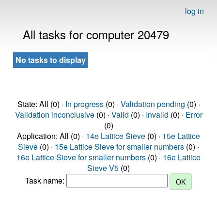
log in
All tasks for computer 20479
No tasks to display
State: All (0) ·
In progress
(0) ·
Validation pending
(0) ·
Validation inconclusive
(0) ·
Valid
(0) ·
Invalid
(0) ·
Error
(0)
Application: All (0) ·
14e Lattice Sieve
(0) ·
15e Lattice
Sieve
(0) ·
15e Lattice Sieve for smaller numbers
(0) ·
16e Lattice Sieve for smaller numbers
(0) ·
16e Lattice
Sieve V5
(0)
Task name: