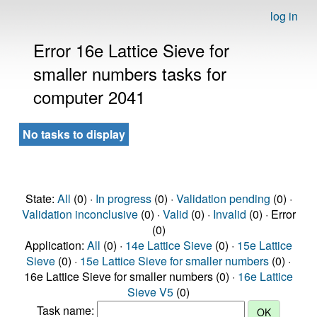
log in
Error 16e Lattice Sieve for
smaller numbers tasks for
computer 2041
No tasks to display
State:
All
(0) ·
In progress
(0) ·
Validation pending
(0) ·
Validation inconclusive
(0) ·
Valid
(0) ·
Invalid
(0) · Error
(0)
Application:
All
(0) ·
14e Lattice Sieve
(0) ·
15e Lattice
Sieve
(0) ·
15e Lattice Sieve for smaller numbers
(0) ·
16e Lattice Sieve for smaller numbers (0) ·
16e Lattice
Sieve V5
(0)
Task name: