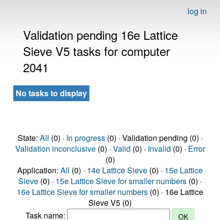
log in
Validation pending 16e Lattice
Sieve V5 tasks for computer
2041
No tasks to display
State:
All
(0) ·
In progress
(0) · Validation pending (0) ·
Validation inconclusive
(0) ·
Valid
(0) ·
Invalid
(0) ·
Error
(0)
Application:
All
(0) ·
14e Lattice Sieve
(0) ·
15e Lattice
Sieve
(0) ·
15e Lattice Sieve for smaller numbers
(0) ·
16e Lattice Sieve for smaller numbers
(0) · 16e Lattice
Sieve V5 (0)
Task name: