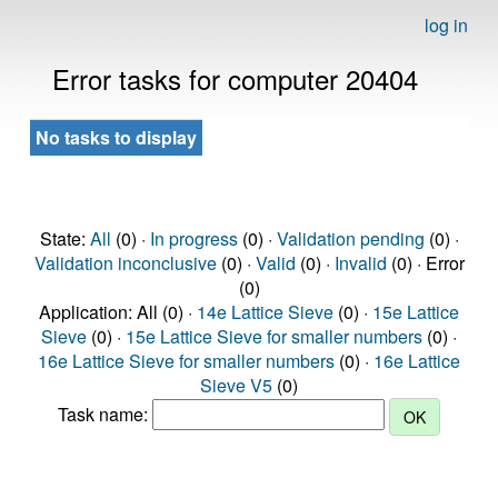
log in
Error tasks for computer 20404
No tasks to display
State:
All
(0) ·
In progress
(0) ·
Validation pending
(0) ·
Validation inconclusive
(0) ·
Valid
(0) ·
Invalid
(0) · Error
(0)
Application: All (0) ·
14e Lattice Sieve
(0) ·
15e Lattice
Sieve
(0) ·
15e Lattice Sieve for smaller numbers
(0) ·
16e Lattice Sieve for smaller numbers
(0) ·
16e Lattice
Sieve V5
(0)
Task name: