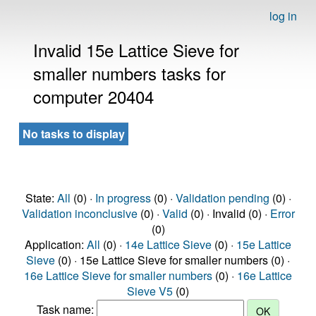
log in
Invalid 15e Lattice Sieve for
smaller numbers tasks for
computer 20404
No tasks to display
State:
All
(0) ·
In progress
(0) ·
Validation pending
(0) ·
Validation inconclusive
(0) ·
Valid
(0) · Invalid (0) ·
Error
(0)
Application:
All
(0) ·
14e Lattice Sieve
(0) ·
15e Lattice
Sieve
(0) · 15e Lattice Sieve for smaller numbers (0) ·
16e Lattice Sieve for smaller numbers
(0) ·
16e Lattice
Sieve V5
(0)
Task name: