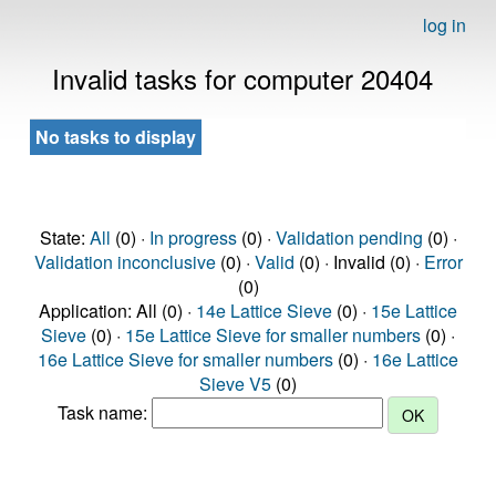
log in
Invalid tasks for computer 20404
No tasks to display
State:
All
(0) ·
In progress
(0) ·
Validation pending
(0) ·
Validation inconclusive
(0) ·
Valid
(0) · Invalid (0) ·
Error
(0)
Application: All (0) ·
14e Lattice Sieve
(0) ·
15e Lattice
Sieve
(0) ·
15e Lattice Sieve for smaller numbers
(0) ·
16e Lattice Sieve for smaller numbers
(0) ·
16e Lattice
Sieve V5
(0)
Task name: