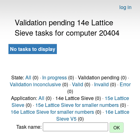
log in
Validation pending 14e Lattice
Sieve tasks for computer 20404
No tasks to display
State:
All
(0) ·
In progress
(0) · Validation pending (0) ·
Validation inconclusive
(0) ·
Valid
(0) ·
Invalid
(0) ·
Error
(0)
Application:
All
(0) · 14e Lattice Sieve (0) ·
15e Lattice
Sieve
(0) ·
15e Lattice Sieve for smaller numbers
(0) ·
16e Lattice Sieve for smaller numbers
(0) ·
16e Lattice
Sieve V5
(0)
Task name: