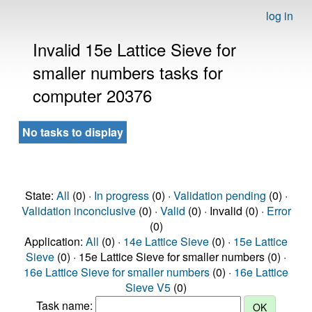
log in
Invalid 15e Lattice Sieve for
smaller numbers tasks for
computer 20376
No tasks to display
State:
All
(0) ·
In progress
(0) ·
Validation pending
(0) ·
Validation inconclusive
(0) ·
Valid
(0) · Invalid (0) ·
Error
(0)
Application:
All
(0) ·
14e Lattice Sieve
(0) ·
15e Lattice
Sieve
(0) · 15e Lattice Sieve for smaller numbers (0) ·
16e Lattice Sieve for smaller numbers
(0) ·
16e Lattice
Sieve V5
(0)
Task name: