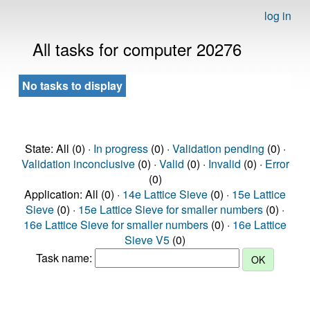
log in
All tasks for computer 20276
No tasks to display
State: All (0) ·
In progress
(0) ·
Validation pending
(0) ·
Validation inconclusive
(0) ·
Valid
(0) ·
Invalid
(0) ·
Error
(0)
Application: All (0) ·
14e Lattice Sieve
(0) ·
15e Lattice
Sieve
(0) ·
15e Lattice Sieve for smaller numbers
(0) ·
16e Lattice Sieve for smaller numbers
(0) ·
16e Lattice
Sieve V5
(0)
Task name: