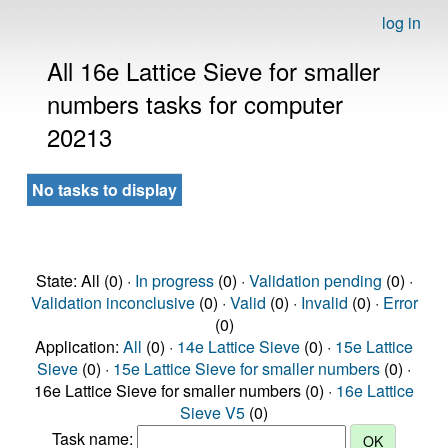
log in
All 16e Lattice Sieve for smaller
numbers tasks for computer
20213
No tasks to display
State: All (0) ·
In progress
(0) ·
Validation pending
(0) ·
Validation inconclusive
(0) ·
Valid
(0) ·
Invalid
(0) ·
Error
(0)
Application:
All
(0) ·
14e Lattice Sieve
(0) ·
15e Lattice
Sieve
(0) ·
15e Lattice Sieve for smaller numbers
(0) ·
16e Lattice Sieve for smaller numbers (0) ·
16e Lattice
Sieve V5
(0)
Task name: