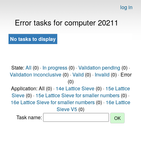
log in
Error tasks for computer 20211
No tasks to display
State:
All
(0) ·
In progress
(0) ·
Validation pending
(0) ·
Validation inconclusive
(0) ·
Valid
(0) ·
Invalid
(0) · Error
(0)
Application: All (0) ·
14e Lattice Sieve
(0) ·
15e Lattice
Sieve
(0) ·
15e Lattice Sieve for smaller numbers
(0) ·
16e Lattice Sieve for smaller numbers
(0) ·
16e Lattice
Sieve V5
(0)
Task name: