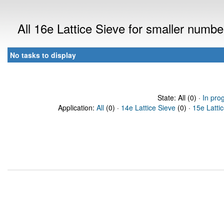
All 16e Lattice Sieve for smaller numb
No tasks to display
State: All (0) ·
In pro
Application:
All
(0) ·
14e Lattice Sieve
(0) ·
15e Latti