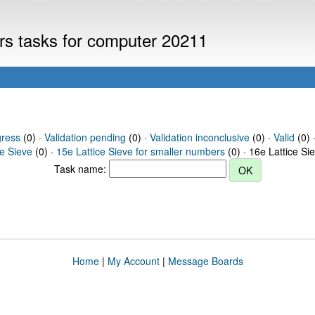
ers tasks for computer 20211
gress
(0) ·
Validation pending
(0) ·
Validation inconclusive
(0) ·
Valid
(0) 
ce Sieve
(0) ·
15e Lattice Sieve for smaller numbers
(0) · 16e Lattice Si
Task name:
Home
|
My Account
|
Message Boards