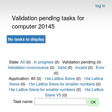
log in
Validation pending tasks for
computer 20145
No tasks to display
State:
All
(0) ·
In progress
(0) · Validation pending (0) ·
Validation inconclusive
(0) ·
Valid
(0) ·
Invalid
(0) ·
Error
(0)
Application: All (0) ·
14e Lattice Sieve
(0) ·
15e Lattice
Sieve
(0) ·
15e Lattice Sieve for smaller numbers
(0) ·
16e Lattice Sieve for smaller numbers
(0) ·
16e Lattice
Sieve V5
(0)
Task name: