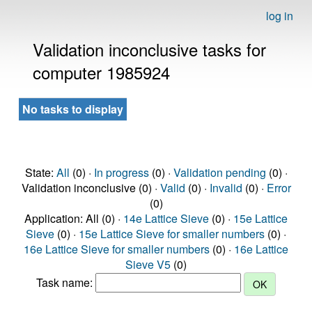
log in
Validation inconclusive tasks for
computer 1985924
No tasks to display
State:
All
(0) ·
In progress
(0) ·
Validation pending
(0) ·
Validation inconclusive (0) ·
Valid
(0) ·
Invalid
(0) ·
Error
(0)
Application: All (0) ·
14e Lattice Sieve
(0) ·
15e Lattice
Sieve
(0) ·
15e Lattice Sieve for smaller numbers
(0) ·
16e Lattice Sieve for smaller numbers
(0) ·
16e Lattice
Sieve V5
(0)
Task name: