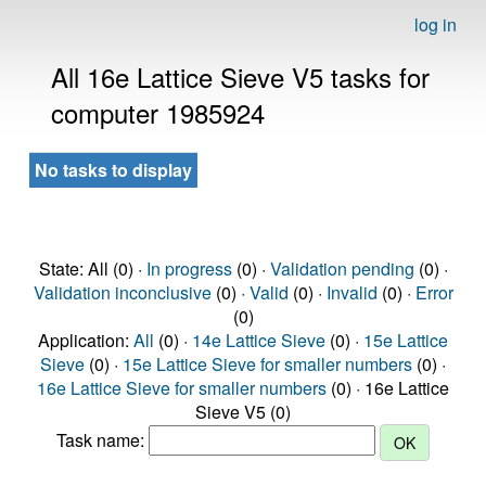
log in
All 16e Lattice Sieve V5 tasks for
computer 1985924
No tasks to display
State: All (0) ·
In progress
(0) ·
Validation pending
(0) ·
Validation inconclusive
(0) ·
Valid
(0) ·
Invalid
(0) ·
Error
(0)
Application:
All
(0) ·
14e Lattice Sieve
(0) ·
15e Lattice
Sieve
(0) ·
15e Lattice Sieve for smaller numbers
(0) ·
16e Lattice Sieve for smaller numbers
(0) · 16e Lattice
Sieve V5 (0)
Task name: