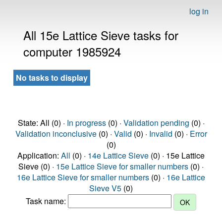
log in
All 15e Lattice Sieve tasks for
computer 1985924
No tasks to display
State: All (0) ·
In progress
(0) ·
Validation pending
(0) ·
Validation inconclusive
(0) ·
Valid
(0) ·
Invalid
(0) ·
Error
(0)
Application:
All
(0) ·
14e Lattice Sieve
(0) · 15e Lattice
Sieve (0) ·
15e Lattice Sieve for smaller numbers
(0) ·
16e Lattice Sieve for smaller numbers
(0) ·
16e Lattice
Sieve V5
(0)
Task name: