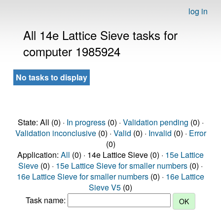
log in
All 14e Lattice Sieve tasks for
computer 1985924
No tasks to display
State: All (0) ·
In progress
(0) ·
Validation pending
(0) ·
Validation inconclusive
(0) ·
Valid
(0) ·
Invalid
(0) ·
Error
(0)
Application:
All
(0) · 14e Lattice Sieve (0) ·
15e Lattice
Sieve
(0) ·
15e Lattice Sieve for smaller numbers
(0) ·
16e Lattice Sieve for smaller numbers
(0) ·
16e Lattice
Sieve V5
(0)
Task name: