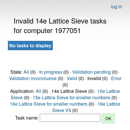
log in
Invalid 14e Lattice Sieve tasks
for computer 1977051
No tasks to display
State:
All
(0) ·
In progress
(0) ·
Validation pending
(0) ·
Validation inconclusive
(0) ·
Valid
(0) · Invalid (0) ·
Error
(0)
Application:
All
(0) · 14e Lattice Sieve (0) ·
15e Lattice
Sieve
(0) ·
15e Lattice Sieve for smaller numbers
(0) ·
16e Lattice Sieve for smaller numbers
(0) ·
16e Lattice
Sieve V5
(0)
Task name: