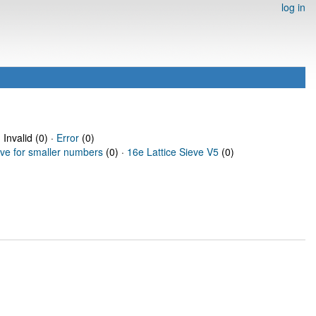
log in
 Invalid (0) ·
Error
(0)
eve for smaller numbers
(0) ·
16e Lattice Sieve V5
(0)