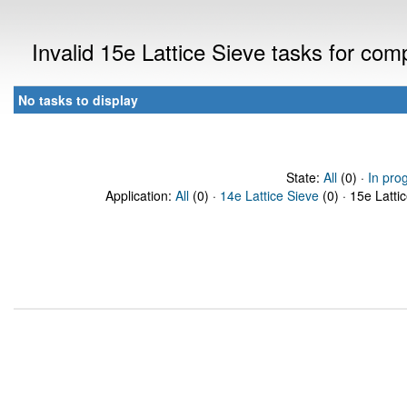
Invalid 15e Lattice Sieve tasks for co
No tasks to display
State:
All
(0) ·
In pro
Application:
All
(0) ·
14e Lattice Sieve
(0) · 15e Latti