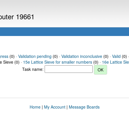
mputer 19661
gress
(0) ·
Validation pending
(0) ·
Validation inconclusive
(0) ·
Valid
(0) ·
ce Sieve (0) ·
15e Lattice Sieve for smaller numbers
(0) ·
16e Lattice Si
Task name:
Home
|
My Account
|
Message Boards