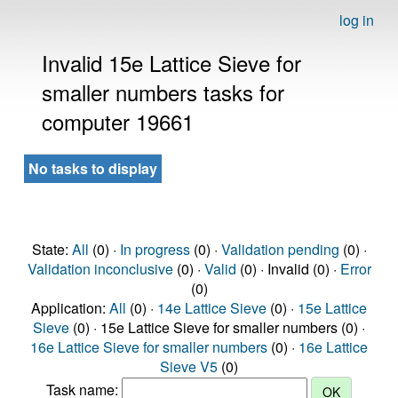
log in
Invalid 15e Lattice Sieve for
smaller numbers tasks for
computer 19661
No tasks to display
State:
All
(0) ·
In progress
(0) ·
Validation pending
(0) ·
Validation inconclusive
(0) ·
Valid
(0) · Invalid (0) ·
Error
(0)
Application:
All
(0) ·
14e Lattice Sieve
(0) ·
15e Lattice
Sieve
(0) · 15e Lattice Sieve for smaller numbers (0) ·
16e Lattice Sieve for smaller numbers
(0) ·
16e Lattice
Sieve V5
(0)
Task name: