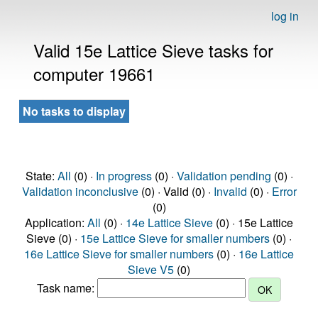
log in
Valid 15e Lattice Sieve tasks for
computer 19661
No tasks to display
State:
All
(0) ·
In progress
(0) ·
Validation pending
(0) ·
Validation inconclusive
(0) · Valid (0) ·
Invalid
(0) ·
Error
(0)
Application:
All
(0) ·
14e Lattice Sieve
(0) · 15e Lattice
Sieve (0) ·
15e Lattice Sieve for smaller numbers
(0) ·
16e Lattice Sieve for smaller numbers
(0) ·
16e Lattice
Sieve V5
(0)
Task name: