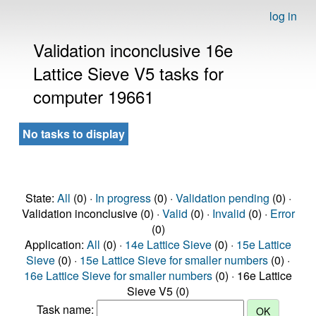
log in
Validation inconclusive 16e
Lattice Sieve V5 tasks for
computer 19661
No tasks to display
State:
All
(0) ·
In progress
(0) ·
Validation pending
(0) ·
Validation inconclusive (0) ·
Valid
(0) ·
Invalid
(0) ·
Error
(0)
Application:
All
(0) ·
14e Lattice Sieve
(0) ·
15e Lattice
Sieve
(0) ·
15e Lattice Sieve for smaller numbers
(0) ·
16e Lattice Sieve for smaller numbers
(0) · 16e Lattice
Sieve V5 (0)
Task name: