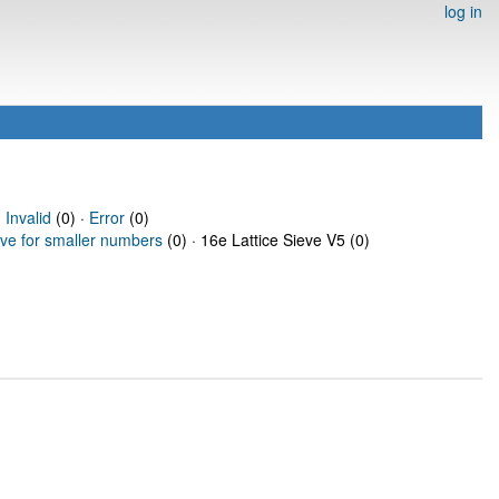
log in
·
Invalid
(0) ·
Error
(0)
eve for smaller numbers
(0) · 16e Lattice Sieve V5 (0)