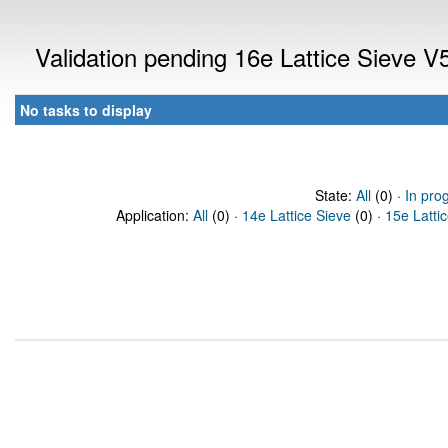
Validation pending 16e Lattice Sieve V
No tasks to display
State:
All
(0) ·
In pro
Application:
All
(0) ·
14e Lattice Sieve
(0) ·
15e Latti