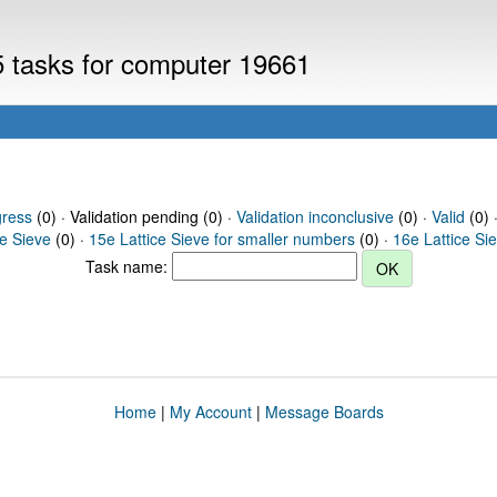
5 tasks for computer 19661
gress
(0) · Validation pending (0) ·
Validation inconclusive
(0) ·
Valid
(0) 
ce Sieve
(0) ·
15e Lattice Sieve for smaller numbers
(0) ·
16e Lattice Si
Task name:
Home
|
My Account
|
Message Boards