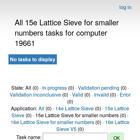
log in
All 15e Lattice Sieve for smaller
numbers tasks for computer
19661
No tasks to display
State: All (0) ·
In progress
(0) ·
Validation pending
(0) ·
Validation inconclusive
(0) ·
Valid
(0) ·
Invalid
(0) ·
Error
(0)
Application:
All
(0) ·
14e Lattice Sieve
(0) ·
15e Lattice
Sieve
(0) · 15e Lattice Sieve for smaller numbers (0) ·
16e Lattice Sieve for smaller numbers
(0) ·
16e Lattice
Sieve V5
(0)
Task name: