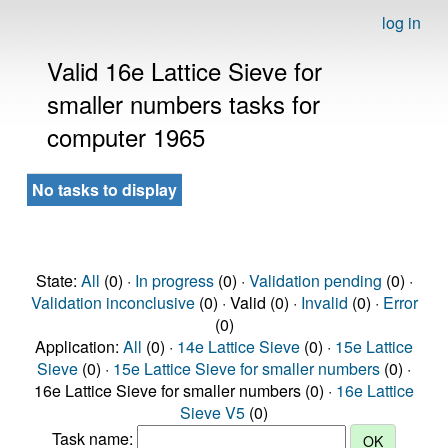
log in
Valid 16e Lattice Sieve for
smaller numbers tasks for
computer 1965
No tasks to display
State:
All
(0) ·
In progress
(0) ·
Validation pending
(0) ·
Validation inconclusive
(0) · Valid (0) ·
Invalid
(0) ·
Error
(0)
Application:
All
(0) ·
14e Lattice Sieve
(0) ·
15e Lattice
Sieve
(0) ·
15e Lattice Sieve for smaller numbers
(0) ·
16e Lattice Sieve for smaller numbers (0) ·
16e Lattice
Sieve V5
(0)
Task name: