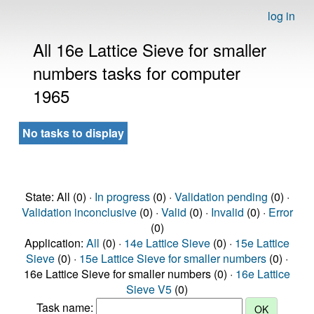
log in
All 16e Lattice Sieve for smaller
numbers tasks for computer
1965
No tasks to display
State: All (0) ·
In progress
(0) ·
Validation pending
(0) ·
Validation inconclusive
(0) ·
Valid
(0) ·
Invalid
(0) ·
Error
(0)
Application:
All
(0) ·
14e Lattice Sieve
(0) ·
15e Lattice
Sieve
(0) ·
15e Lattice Sieve for smaller numbers
(0) ·
16e Lattice Sieve for smaller numbers (0) ·
16e Lattice
Sieve V5
(0)
Task name: