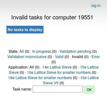
log in
Invalid tasks for computer 19551
No tasks to display
State:
All
(0) ·
In progress
(0) ·
Validation pending
(0) ·
Validation inconclusive
(0) ·
Valid
(0) · Invalid (0) ·
Error
(0)
Application: All (0) ·
14e Lattice Sieve
(0) ·
15e Lattice
Sieve
(0) ·
15e Lattice Sieve for smaller numbers
(0) ·
16e Lattice Sieve for smaller numbers
(0) ·
16e Lattice
Sieve V5
(0)
Task name: