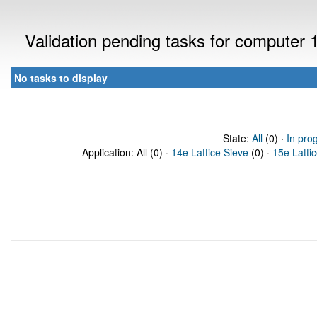
Validation pending tasks for computer
No tasks to display
State:
All
(0) ·
In pro
Application: All (0) ·
14e Lattice Sieve
(0) ·
15e Latti