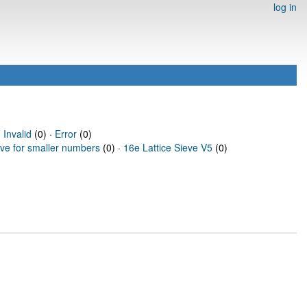
log in
·
Invalid
(0) ·
Error
(0)
eve for smaller numbers
(0) ·
16e Lattice Sieve V5
(0)