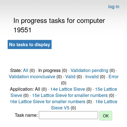
log in
In progress tasks for computer
19551
No tasks to display
State:
All
(0) · In progress (0) ·
Validation pending
(0) ·
Validation inconclusive
(0) ·
Valid
(0) ·
Invalid
(0) ·
Error
(0)
Application: All (0) ·
14e Lattice Sieve
(0) ·
15e Lattice
Sieve
(0) ·
15e Lattice Sieve for smaller numbers
(0) ·
16e Lattice Sieve for smaller numbers
(0) ·
16e Lattice
Sieve V5
(0)
Task name: