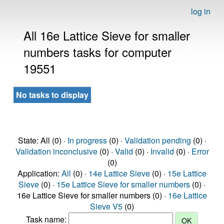
log in
All 16e Lattice Sieve for smaller
numbers tasks for computer
19551
No tasks to display
State: All (0) ·
In progress
(0) ·
Validation pending
(0) ·
Validation inconclusive
(0) ·
Valid
(0) ·
Invalid
(0) ·
Error
(0)
Application:
All
(0) ·
14e Lattice Sieve
(0) ·
15e Lattice
Sieve
(0) ·
15e Lattice Sieve for smaller numbers
(0) ·
16e Lattice Sieve for smaller numbers (0) ·
16e Lattice
Sieve V5
(0)
Task name: