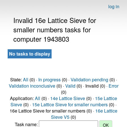
log in
Invalid 16e Lattice Sieve for
smaller numbers tasks for
computer 1943803
No tasks to display
State:
All
(0) ·
In progress
(0) ·
Validation pending
(0) ·
Validation inconclusive
(0) ·
Valid
(0) · Invalid (0) ·
Error
(0)
Application:
All
(0) ·
14e Lattice Sieve
(0) ·
15e Lattice
Sieve
(0) ·
15e Lattice Sieve for smaller numbers
(0) ·
16e Lattice Sieve for smaller numbers (0) ·
16e Lattice
Sieve V5
(0)
Task name: