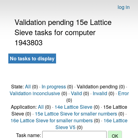
log in
Validation pending 15e Lattice
Sieve tasks for computer
1943803
No tasks to display
State:
All
(0) ·
In progress
(0) · Validation pending (0) ·
Validation inconclusive
(0) ·
Valid
(0) ·
Invalid
(0) ·
Error
(0)
Application:
All
(0) ·
14e Lattice Sieve
(0) · 15e Lattice
Sieve (0) ·
15e Lattice Sieve for smaller numbers
(0) ·
16e Lattice Sieve for smaller numbers
(0) ·
16e Lattice
Sieve V5
(0)
Task name: