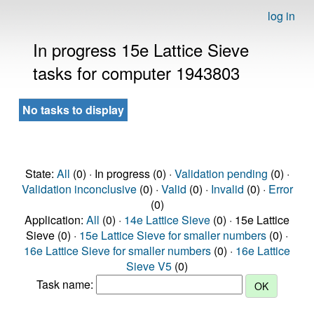
log in
In progress 15e Lattice Sieve
tasks for computer 1943803
No tasks to display
State:
All
(0) · In progress (0) ·
Validation pending
(0) ·
Validation inconclusive
(0) ·
Valid
(0) ·
Invalid
(0) ·
Error
(0)
Application:
All
(0) ·
14e Lattice Sieve
(0) · 15e Lattice
Sieve (0) ·
15e Lattice Sieve for smaller numbers
(0) ·
16e Lattice Sieve for smaller numbers
(0) ·
16e Lattice
Sieve V5
(0)
Task name: