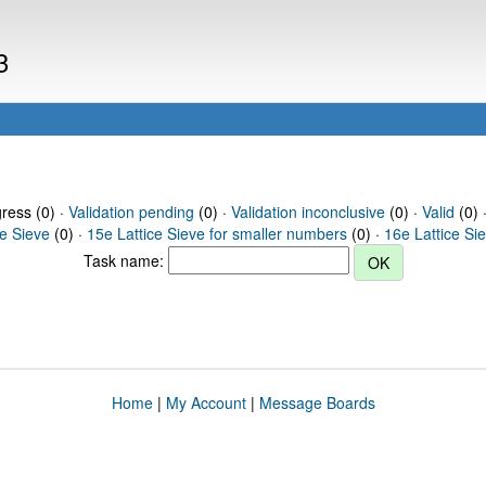
3
gress (0) ·
Validation pending
(0) ·
Validation inconclusive
(0) ·
Valid
(0) 
ce Sieve
(0) ·
15e Lattice Sieve for smaller numbers
(0) ·
16e Lattice Si
Task name:
Home
|
My Account
|
Message Boards