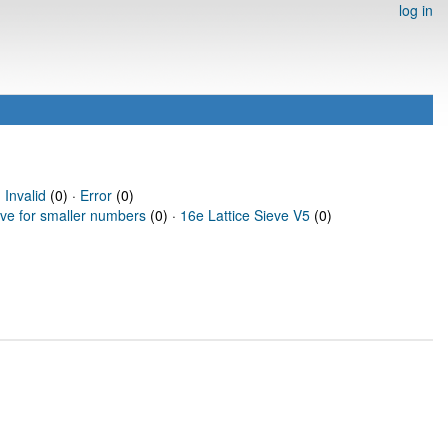
log in
·
Invalid
(0) ·
Error
(0)
eve for smaller numbers
(0) ·
16e Lattice Sieve V5
(0)