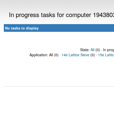
In progress tasks for computer 194380
No tasks to display
State:
All
(0) · In pro
Application: All (0) ·
14e Lattice Sieve
(0) ·
15e Latti