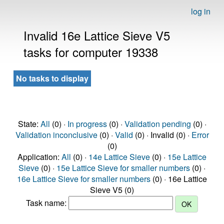
log in
Invalid 16e Lattice Sieve V5
tasks for computer 19338
No tasks to display
State:
All
(0) ·
In progress
(0) ·
Validation pending
(0) ·
Validation inconclusive
(0) ·
Valid
(0) · Invalid (0) ·
Error
(0)
Application:
All
(0) ·
14e Lattice Sieve
(0) ·
15e Lattice
Sieve
(0) ·
15e Lattice Sieve for smaller numbers
(0) ·
16e Lattice Sieve for smaller numbers
(0) · 16e Lattice
Sieve V5 (0)
Task name: