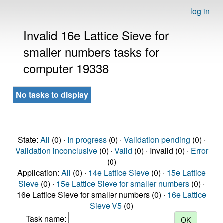
log in
Invalid 16e Lattice Sieve for
smaller numbers tasks for
computer 19338
No tasks to display
State:
All
(0) ·
In progress
(0) ·
Validation pending
(0) ·
Validation inconclusive
(0) ·
Valid
(0) · Invalid (0) ·
Error
(0)
Application:
All
(0) ·
14e Lattice Sieve
(0) ·
15e Lattice
Sieve
(0) ·
15e Lattice Sieve for smaller numbers
(0) ·
16e Lattice Sieve for smaller numbers (0) ·
16e Lattice
Sieve V5
(0)
Task name: