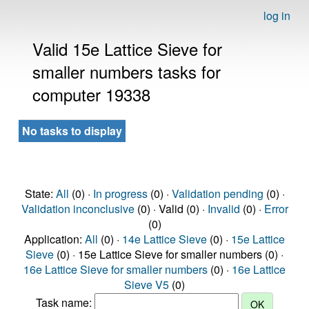
log in
Valid 15e Lattice Sieve for
smaller numbers tasks for
computer 19338
No tasks to display
State:
All
(0) ·
In progress
(0) ·
Validation pending
(0) ·
Validation inconclusive
(0) · Valid (0) ·
Invalid
(0) ·
Error
(0)
Application:
All
(0) ·
14e Lattice Sieve
(0) ·
15e Lattice
Sieve
(0) · 15e Lattice Sieve for smaller numbers (0) ·
16e Lattice Sieve for smaller numbers
(0) ·
16e Lattice
Sieve V5
(0)
Task name: