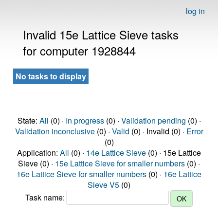
log in
Invalid 15e Lattice Sieve tasks
for computer 1928844
No tasks to display
State:
All
(0) ·
In progress
(0) ·
Validation pending
(0) ·
Validation inconclusive
(0) ·
Valid
(0) · Invalid (0) ·
Error
(0)
Application:
All
(0) ·
14e Lattice Sieve
(0) · 15e Lattice
Sieve (0) ·
15e Lattice Sieve for smaller numbers
(0) ·
16e Lattice Sieve for smaller numbers
(0) ·
16e Lattice
Sieve V5
(0)
Task name: