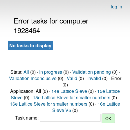
log in
Error tasks for computer
1928464
No tasks to display
State:
All
(0) ·
In progress
(0) ·
Validation pending
(0) ·
Validation inconclusive
(0) ·
Valid
(0) ·
Invalid
(0) · Error
(0)
Application: All (0) ·
14e Lattice Sieve
(0) ·
15e Lattice
Sieve
(0) ·
15e Lattice Sieve for smaller numbers
(0) ·
16e Lattice Sieve for smaller numbers
(0) ·
16e Lattice
Sieve V5
(0)
Task name: