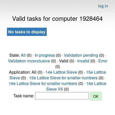
log in
Valid tasks for computer 1928464
No tasks to display
State:
All
(0) ·
In progress
(0) ·
Validation pending
(0) ·
Validation inconclusive
(0) · Valid (0) ·
Invalid
(0) ·
Error
(0)
Application: All (0) ·
14e Lattice Sieve
(0) ·
15e Lattice
Sieve
(0) ·
15e Lattice Sieve for smaller numbers
(0) ·
16e Lattice Sieve for smaller numbers
(0) ·
16e Lattice
Sieve V5
(0)
Task name: