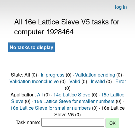
log in
All 16e Lattice Sieve V5 tasks for
computer 1928464
No tasks to display
State: All (0) ·
In progress
(0) ·
Validation pending
(0) ·
Validation inconclusive
(0) ·
Valid
(0) ·
Invalid
(0) ·
Error
(0)
Application:
All
(0) ·
14e Lattice Sieve
(0) ·
15e Lattice
Sieve
(0) ·
15e Lattice Sieve for smaller numbers
(0) ·
16e Lattice Sieve for smaller numbers
(0) · 16e Lattice
Sieve V5 (0)
Task name: