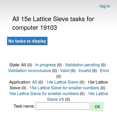
log in
All 15e Lattice Sieve tasks for
computer 19103
No tasks to display
State: All (0) ·
In progress
(0) ·
Validation pending
(0) ·
Validation inconclusive
(0) ·
Valid
(0) ·
Invalid
(0) ·
Error
(0)
Application:
All
(0) ·
14e Lattice Sieve
(0) · 15e Lattice
Sieve (0) ·
15e Lattice Sieve for smaller numbers
(0) ·
16e Lattice Sieve for smaller numbers
(0) ·
16e Lattice
Sieve V5
(0)
Task name: