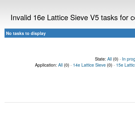
Invalid 16e Lattice Sieve V5 tasks for
No tasks to display
State:
All
(0) ·
In pro
Application:
All
(0) ·
14e Lattice Sieve
(0) ·
15e Latti