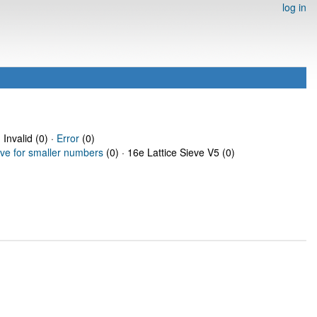
log in
 Invalid (0) ·
Error
(0)
eve for smaller numbers
(0) · 16e Lattice Sieve V5 (0)