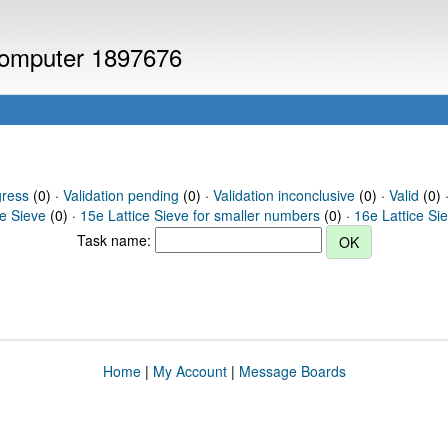
 computer 1897676
gress
(0) ·
Validation pending
(0) ·
Validation inconclusive
(0) ·
Valid
(0) ·
ce Sieve
(0) ·
15e Lattice Sieve for smaller numbers
(0) ·
16e Lattice Si
Task name:
Home
|
My Account
|
Message Boards