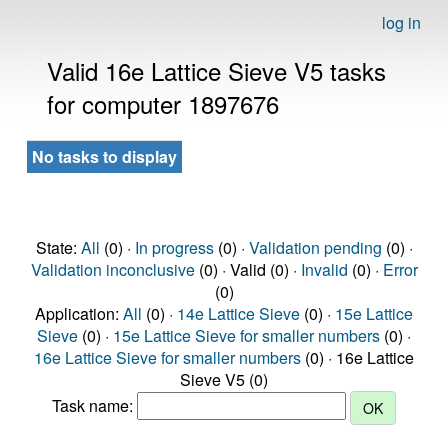
log in
Valid 16e Lattice Sieve V5 tasks
for computer 1897676
No tasks to display
State:
All
(0) ·
In progress
(0) ·
Validation pending
(0) ·
Validation inconclusive
(0) · Valid (0) ·
Invalid
(0) ·
Error
(0)
Application:
All
(0) ·
14e Lattice Sieve
(0) ·
15e Lattice
Sieve
(0) ·
15e Lattice Sieve for smaller numbers
(0) ·
16e Lattice Sieve for smaller numbers
(0) · 16e Lattice
Sieve V5 (0)
Task name: