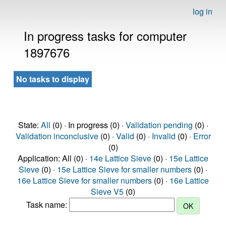
log in
In progress tasks for computer
1897676
No tasks to display
State:
All
(0) · In progress (0) ·
Validation pending
(0) ·
Validation inconclusive
(0) ·
Valid
(0) ·
Invalid
(0) ·
Error
(0)
Application: All (0) ·
14e Lattice Sieve
(0) ·
15e Lattice
Sieve
(0) ·
15e Lattice Sieve for smaller numbers
(0) ·
16e Lattice Sieve for smaller numbers
(0) ·
16e Lattice
Sieve V5
(0)
Task name: