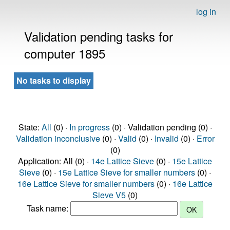
log in
Validation pending tasks for
computer 1895
No tasks to display
State:
All
(0) ·
In progress
(0) · Validation pending (0) ·
Validation inconclusive
(0) ·
Valid
(0) ·
Invalid
(0) ·
Error
(0)
Application: All (0) ·
14e Lattice Sieve
(0) ·
15e Lattice
Sieve
(0) ·
15e Lattice Sieve for smaller numbers
(0) ·
16e Lattice Sieve for smaller numbers
(0) ·
16e Lattice
Sieve V5
(0)
Task name: