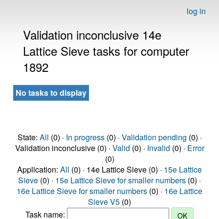
log in
Validation inconclusive 14e
Lattice Sieve tasks for computer
1892
No tasks to display
State:
All
(0) ·
In progress
(0) ·
Validation pending
(0) ·
Validation inconclusive (0) ·
Valid
(0) ·
Invalid
(0) ·
Error
(0)
Application:
All
(0) · 14e Lattice Sieve (0) ·
15e Lattice
Sieve
(0) ·
15e Lattice Sieve for smaller numbers
(0) ·
16e Lattice Sieve for smaller numbers
(0) ·
16e Lattice
Sieve V5
(0)
Task name: